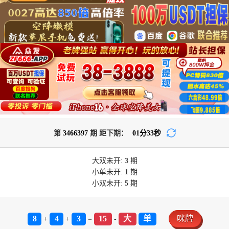
第
3466397
期 距下期：
01
分
32
秒
大双
未开:
3
期
小单
未开:
1
期
小双
未开:
5
期
8
4
3
15
大
单
咪牌
+
+
=
-